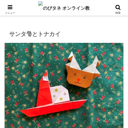
ホーム
のびタネ日記
サンタ🎅とトナカイ
メニュー
検索
サンタ🎅とトナカイ