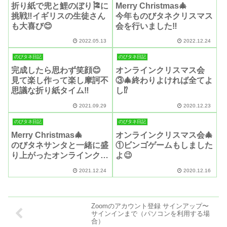
折り紙で兜と鯉のぼり🎏に
Merry Christmas🎄
挑戦‼️イギリスの生徒さん
今年ものびタネクリスマス
も大喜び😊
会を行いました‼️
2022.05.13
2022.12.24
のびタネ日記
のびタネ日記
完成したら思わず笑顔😊
オンラインクリスマス会
見て楽し作って楽し摩訶不
③🎄終わりよければ全てよ
思議な折り紙タイム‼️
し⁉️
2021.09.29
2020.12.23
のびタネ日記
のびタネ日記
Merry Christmas🎄
オンラインクリスマス会🎄
のびタネサンタと一緒に盛
①ビンゴゲームもしました
り上がったオンラインクリ
よ😉
スマスパーティー‼️
2021.12.24
2020.12.16
Zoomのアカウント登録 サインアップ〜
サインインまで（パソコンを利用する場
合）