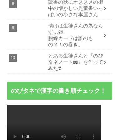
読書の秋にオススメの街
中の懐かしい児童書いっ
ぱいの小さな本屋さん
情けは生徒さんの為なら
ず…😆
脱線カードは誰のも
の？！の巻き。
とある生徒さんと『のび
タネノート📖』を作って
みた❣️
のびタネで漢字の書き順チェック！