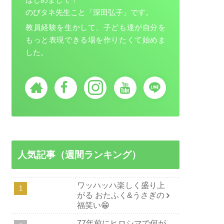
のびタネ先生こと「深田弘子」です。
教員経験を生かして、子ども達が自分を
もっと表現できる場を作りたくて始めま
した。
人気記事（週間ランキング）
ワッハッハ楽しく盛り上
がる おたふく&うさぎの
福笑い😁
77年前にヒロシマで何が