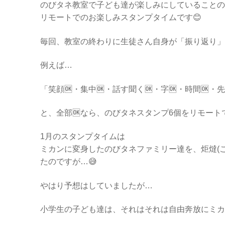
のびタネ教室で子ども達が楽しみにしていることの
リモートでのお楽しみスタンプタイムです😊
毎回、教室の終わりに生徒さん自身が「振り返り」
例えば…
「笑顔🆗・集中🆗・話す聞く🆗・字🆗・時間🆗
と、全部🆗なら、のびタネスタンプ6個をリモー
1月のスタンプタイムは
ミカンに変身したのびタネファミリー達を、炬燵(
たのですが…😅
やはり予想はしていましたが…
小学生の子ども達は、それはそれは自由奔放にミカ