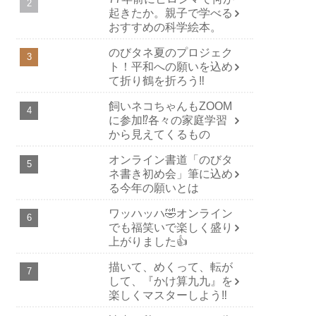
起きたか。親子で学べる
おすすめの科学絵本。
のびタネ夏のプロジェク
ト！平和への願いを込め
て折り鶴を折ろう‼️
飼いネコちゃんもZOOM
に参加⁉️各々の家庭学習
から見えてくるもの
オンライン書道「のびタ
ネ書き初め会」筆に込め
る今年の願いとは
ワッハッハ🤣オンライン
でも福笑いで楽しく盛り
上がりました👍
描いて、めくって、転が
して、『かけ算九九』を
楽しくマスターしよう‼️