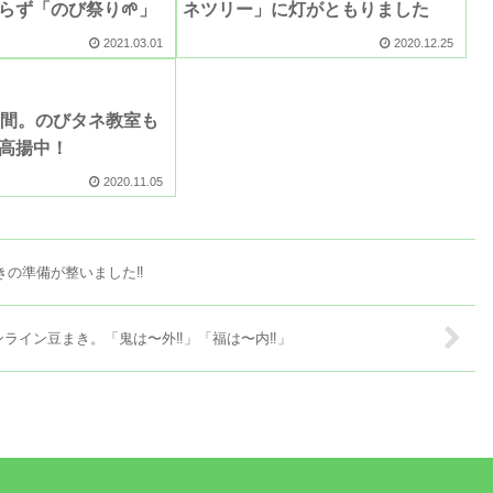
ならず「のび祭り🌱」
ネツリー」に灯がともりました
2021.03.01
2020.12.25
月間。のびタネ教室も
高揚中！
2020.11.05
の準備が整いました‼️
ンライン豆まき。「鬼は〜外‼️」「福は〜内‼️」