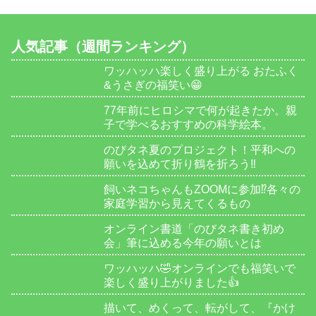
人気記事（週間ランキング）
ワッハッハ楽しく盛り上がる おたふく
&うさぎの福笑い😁
77年前にヒロシマで何が起きたか。親
子で学べるおすすめの科学絵本。
のびタネ夏のプロジェクト！平和への
願いを込めて折り鶴を折ろう‼️
飼いネコちゃんもZOOMに参加⁉️各々の
家庭学習から見えてくるもの
オンライン書道「のびタネ書き初め
会」筆に込める今年の願いとは
ワッハッハ🤣オンラインでも福笑いで
楽しく盛り上がりました👍
描いて、めくって、転がして、『かけ