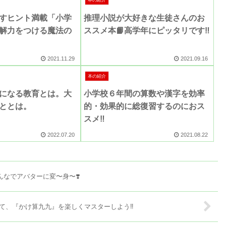
本の紹介
すヒント満載「小学
推理小説が大好きな生徒さんのお
解力をつける魔法の
ススメ本📙高学年にピッタリです‼️
2021.11.29
2021.09.16
本の紹介
になる教育とは。大
小学校６年間の算数や漢字を効率
ととは。
的・効果的に総復習するのにおス
スメ‼️
2022.07.20
2021.08.22
なでアバターに変〜身〜❣️
て、『かけ算九九』を楽しくマスターしよう‼️