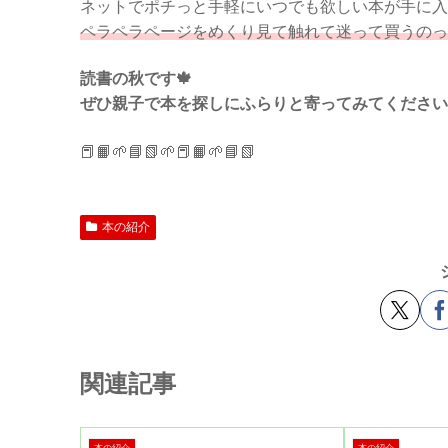
ネットでポチっと手軽にいつでも欲しい本が手に入
ペラペラページをめくり見て触れて迷って買うのっ
読書の秋です🍁
ぜひ親子で本を探しにふらりと寄ってみてください
📕📙🌱📘📗🌱📕📙🌱📘📗
本の紹介
関連記事