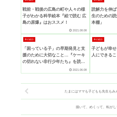
本の紹介
本の紹介
戦前・戦後の広島の町や人々の様
読解力を伸ば
子がわかる科学絵本『絵で読む 広
生のための読
島の原爆』はおススメ！
本棚」
2021.08.08
本の紹介
本の紹介
「困っている子」の早期発見と支
子どもが幸せ
援のために大切なこと…『ケーキ
人にできるこ
の切れない非行少年たち』を読ん
で
2021.06.08
たまにはママも子どもも先生もみん
描いて、めくって、転がし