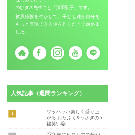
のびタネ先生こと「深田弘子」です。
教員経験を生かして、子ども達が自分を
もっと表現できる場を作りたくて始めま
した。
人気記事（週間ランキング）
ワッハッハ楽しく盛り上
がる おたふく&うさぎの
福笑い😁
77年前にヒロシマで何が