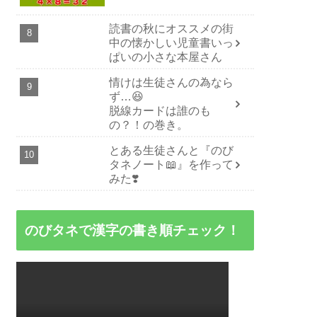
読書の秋にオススメの街
中の懐かしい児童書いっ
ぱいの小さな本屋さん
情けは生徒さんの為なら
ず…😆
脱線カードは誰のも
の？！の巻き。
とある生徒さんと『のび
タネノート📖』を作って
みた❣️
のびタネで漢字の書き順チェック！