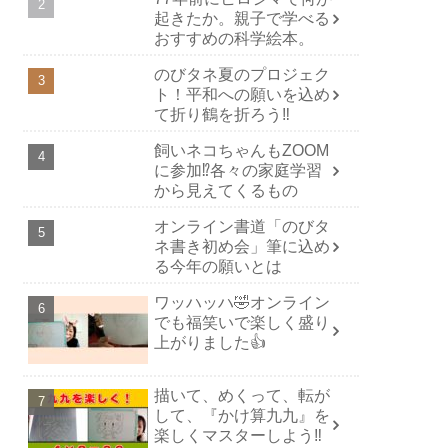
起きたか。親子で学べる
おすすめの科学絵本。
のびタネ夏のプロジェク
ト！平和への願いを込め
て折り鶴を折ろう‼️
飼いネコちゃんもZOOM
に参加⁉️各々の家庭学習
から見えてくるもの
オンライン書道「のびタ
ネ書き初め会」筆に込め
る今年の願いとは
ワッハッハ🤣オンライン
でも福笑いで楽しく盛り
上がりました👍
描いて、めくって、転が
して、『かけ算九九』を
楽しくマスターしよう‼️