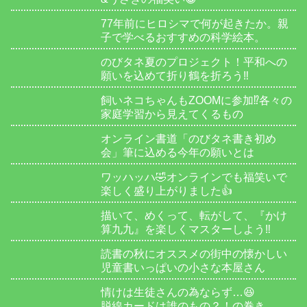
77年前にヒロシマで何が起きたか。親
子で学べるおすすめの科学絵本。
のびタネ夏のプロジェクト！平和への
願いを込めて折り鶴を折ろう‼️
飼いネコちゃんもZOOMに参加⁉️各々の
家庭学習から見えてくるもの
オンライン書道「のびタネ書き初め
会」筆に込める今年の願いとは
ワッハッハ🤣オンラインでも福笑いで
楽しく盛り上がりました👍
描いて、めくって、転がして、『かけ
算九九』を楽しくマスターしよう‼️
読書の秋にオススメの街中の懐かしい
児童書いっぱいの小さな本屋さん
情けは生徒さんの為ならず…😆
脱線カードは誰のもの？！の巻き。