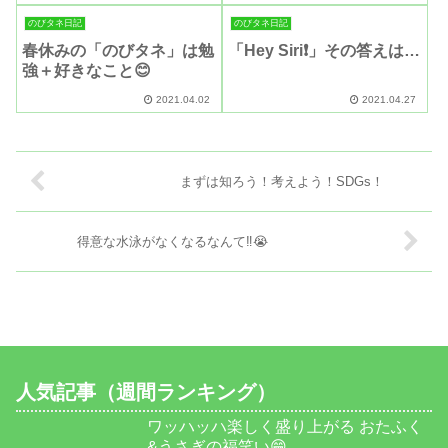
のびタネ日記
のびタネ日記
春休みの「のびタネ」は勉
「Hey Siri❗️」その答えは…
強＋好きなこと😊
2021.04.02
2021.04.27
まずは知ろう！考えよう！SDGs！
得意な水泳がなくなるなんて‼️😭
人気記事（週間ランキング）
ワッハッハ楽しく盛り上がる おたふく
&うさぎの福笑い😁