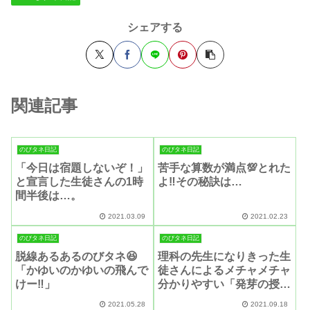
シェアする
関連記事
のびタネ日記
のびタネ日記
「今日は宿題しないぞ！」
苦手な算数が満点💯とれた
と宣言した生徒さんの1時
よ‼️その秘訣は…
間半後は…。
2021.03.09
2021.02.23
のびタネ日記
のびタネ日記
脱線あるあるのびタネ😆
理科の先生になりきった生
「かゆいのかゆいの飛んで
徒さんによるメチャメチャ
けー‼️」
分かりやすい「発芽の授
業」
2021.05.28
2021.09.18