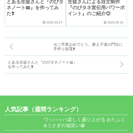
とある生徒さんと『のびタ
生徒さんによる自主制作
ネノート📖』を作ってみ
『のびタネ宣伝用パワーポ
た❣️
イント』のご紹介😊
2022.03.27
2022.05.01
️㊗️ご卒業おめでとう。教え子達の門出に
手作り祝電❣️
とある生徒さんと『のびタネノート📖』
を作ってみた❣️
人気記事（週間ランキング）
ワッハッハ楽しく盛り上がる おたふく
&うさぎの福笑い😁