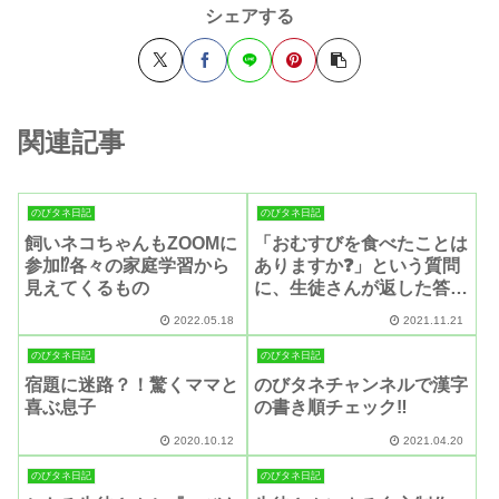
シェアする
関連記事
のびタネ日記
のびタネ日記
飼いネコちゃんもZOOMに
「おむすびを食べたことは
参加⁉️各々の家庭学習から
ありますか❓」という質問
見えてくるもの
に、生徒さんが返した答え
とは…。
2022.05.18
2021.11.21
のびタネ日記
のびタネ日記
宿題に迷路？！驚くママと
のびタネチャンネルで漢字
喜ぶ息子
の書き順チェック‼️
2020.10.12
2021.04.20
のびタネ日記
のびタネ日記