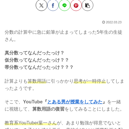
2022.03.23
分数の計算中に急に鉛筆が止まってしまった5年生の生徒
さん。
真分数ってなんだったっけ？
仮分数ってなんだったっけ？？
帯分数ってなんだったっけ？？？
計算よりも
算数用語
に引っかかり
思考が一時停止
してしま
ったようです。
そこで、
YouTube『
とある男が授業をしてみた
』
を一緒
に視聴して、
算数用語の復習
をしてみることにしました。
教育系YouTuber葉一さん
が、あまり勉強が得意でないと