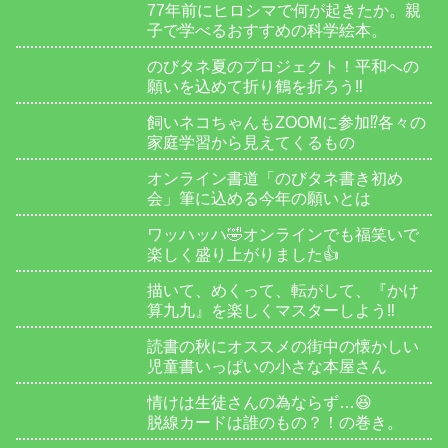
77年前にヒロシマで何が起きたか。親
子で学べるおすすめの科学絵本。
のびタネ夏のプロジェクト！平和への
願いを込めて折り鶴を折ろう‼️
飼いネコちゃんもZOOMに参加⁉️各々の
家庭学習から見えてくるもの
オンライン書道「のびタネ書き初め
会」筆に込める今年の願いとは
ワッハッハ🤣オンラインでも福笑いで
楽しく盛り上がりました👍
描いて、めくって、転がして、『かけ
算九九』を楽しくマスターしよう‼️
読書の秋にオススメの街中の懐かしい
児童書いっぱいの小さな本屋さん
情けは生徒さんの為ならず…😆
脱線カードは誰のもの？！の巻き。