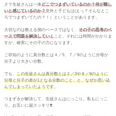
さて生徒さんは一体
どこでつまずいているのか？何が難し
いと感じているのか？
意外と子どもは(えっ？そんなとこ
ろでつまずいてたの？！）ということがあります。
大切なのは教える側のペースではなく、
その子の思考のペ
ースで問題を解決していく
こと。それには時間がかかりま
すが、確実にその子の力になります。
ご存知のように真分数とは４／5、７／9のように分母が
分子より大きい分数。
でも、
この生徒さんは真分数とは２／3や８／9のように
分母と分子の差が1となる分数のこと、と、なぜか思い込
んでしまっていたようです
。
つまずきが解決して、生徒さんはにっこり。私もにっこ
り。お互いに超スッキリ❣️