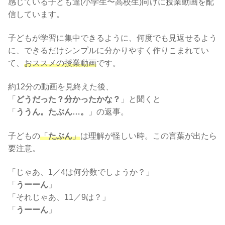
感じている子ども達(小学生〜高校生)向けに授業動画を配
信しています。
子どもが学習に集中できるように、何度でも見返せるよう
に、できるだけシンプルに分かりやすく作りこまれてい
て、
おススメの授業動画
です。
約12分の動画を見終えた後、
「
どうだった？分かったかな？
」と聞くと
「
ううん。たぶん…。
」の返事。
子どもの
「
たぶん
」
は理解が怪しい時。この言葉が出たら
要注意。
「じゃあ、1／4は何分数でしょうか？」
「
うーーん
」
「それじゃあ、11／9は？」
「
うーーん
」