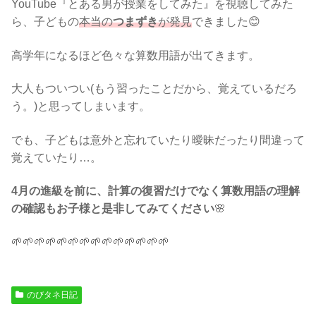
YouTube『とある男が授業をしてみた』を視聴してみた
ら、子どもの
本当の
つまずき
が発見
できました😊
高学年になるほど色々な算数用語が出てきます。
大人もついつい(もう習ったことだから、覚えているだろ
う。)と思ってしまいます。
でも、子どもは意外と忘れていたり曖昧だったり間違って
覚えていたり…。
4月の進級を前に、計算の復習だけでなく算数用語の理解
の確認もお子様と是非してみてください
🌸
🌱🌱🌱🌱🌱🌱🌱🌱🌱🌱🌱🌱🌱🌱
のびタネ日記