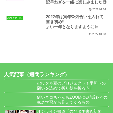
記早わざを一緒に楽しみました😊
2022.01.14
2022年は寅年🐯気合いを入れて
のびタネ日記
書き初め‼️
よい一年となりますように✨
2022.01.08
人気記事（週間ランキング）
のびタネ夏のプロジェクト！平和への
願いを込めて折り鶴を折ろう‼️
飼いネコちゃんもZOOMに参加⁉️各々の
家庭学習から見えてくるもの
オンライン書道「のびタネ書き初め