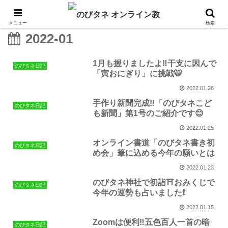
メニュー
検索
2022-01
1月も握りましたよ‼️干支に因んで
のびタネ日記
「寅おにぎり」に挑戦🐯
2022.01.26
手作り新聞完成‼️「のびタネこど
のびタネ日記
も新聞」第1号のご紹介です😊
2022.01.25
オンライン書道「のびタネ書き初
のびタネ日記
め会」筆に込める今年の願いとは
2022.01.23
のびタネ神社で初詣⛩おみくじで
のびタネ日記
今年の運勢も占いました❗️
2022.01.15
Zoomは便利‼️五色百人一首の暗
のびタネ日記