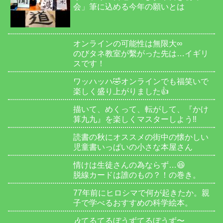
会」筆に込める今年の願いとは
オンラインの可能性は無限大∞
のびタネ教室が繫がった先は…イギリ
スです！
ワッハッハ🤣オンラインでも福笑いで
楽しく盛り上がりました👍
描いて、めくって、転がして、『かけ
算九九』を楽しくマスターしよう‼️
読書の秋にオススメの街中の懐かしい
児童書いっぱいの小さな本屋さん
情けは生徒さんの為ならず…😆
脱線カードは誰のもの？！の巻き。
77年前にヒロシマで何が起きたか。親
子で学べるおすすめの科学絵本。
🎶てるてるぼうずてるぼうず〜